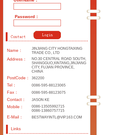
UserName：
Password：
JINJIANG CITY HONGTAIXING
Name：
TRADE CO., LTD
Address：
NO.30 CENTRAL ROAD SOUTH,
SHANGGUO,XINTANG,JINJIANG
CITY, FUJIAN PROVINCE,
CHINA
PostCode：
362200
Tel：
0086-595-88123065
Fax：
0086-595-88123075
Contact：
JASON KE
Mobile：
0086-13505992715
0086-13860757715
E-Mail：
BESTWAYINTL@VIP.163.COM
Links