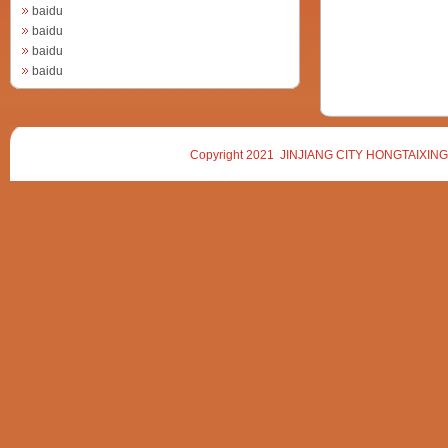
baidu
baidu
baidu
baidu
Copyright 2021 JINJIANG CITY HONGTAIXING 