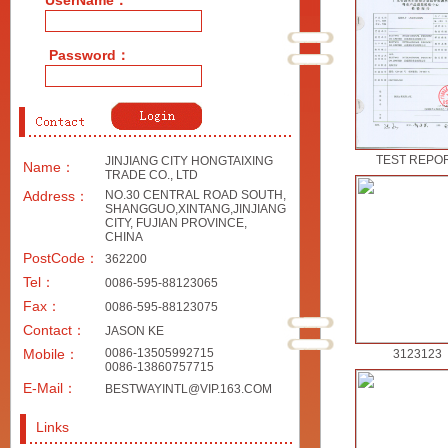
UserName：
Password：
TEST REPO
JINJIANG CITY HONGTAIXING
Name：
TRADE CO., LTD
Address：
NO.30 CENTRAL ROAD SOUTH,
SHANGGUO,XINTANG,JINJIANG
CITY, FUJIAN PROVINCE,
CHINA
PostCode：
362200
Tel：
0086-595-88123065
Fax：
0086-595-88123075
Contact：
JASON KE
Mobile：
0086-13505992715
3123123
0086-13860757715
E-Mail：
BESTWAYINTL@VIP.163.COM
Links